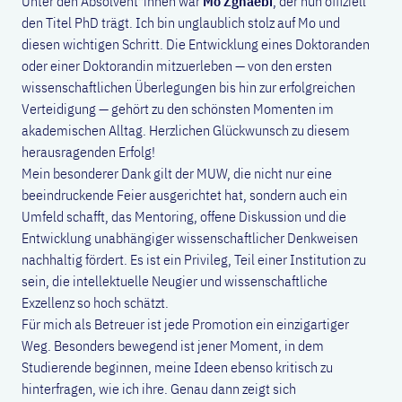
Unter den Absolvent*innen war
Mo Zghaebi
, der nun offiziell
den Titel PhD trägt. Ich bin unglaublich stolz auf Mo und
diesen wichtigen Schritt. Die Entwicklung eines Doktoranden
oder einer Doktorandin mitzuerleben — von den ersten
wissenschaftlichen Überlegungen bis hin zur erfolgreichen
Verteidigung — gehört zu den schönsten Momenten im
akademischen Alltag. Herzlichen Glückwunsch zu diesem
herausragenden Erfolg!
Mein besonderer Dank gilt der MUW, die nicht nur eine
beeindruckende Feier ausgerichtet hat, sondern auch ein
Umfeld schafft, das Mentoring, offene Diskussion und die
Entwicklung unabhängiger wissenschaftlicher Denkweisen
nachhaltig fördert. Es ist ein Privileg, Teil einer Institution zu
sein, die intellektuelle Neugier und wissenschaftliche
Exzellenz so hoch schätzt.
Für mich als Betreuer ist jede Promotion ein einzigartiger
Weg. Besonders bewegend ist jener Moment, in dem
Studierende beginnen, meine Ideen ebenso kritisch zu
hinterfragen, wie ich ihre. Genau dann zeigt sich