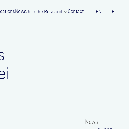
ications
News
Contact
Join the Research
EN
DE
s
ei
News