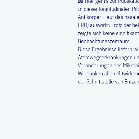
📖 Hier geht’s zur Publikati
In dieser longitudinalen P
Antikörper – auf das nasal
ERD) auswirkt. Trotz der b
zeigte sich keine signifik
Beobachtungszeitraum.
Diese Ergebnisse liefern w
Atemwegserkrankungen und 
Veränderungen des Mikrobi
Wir danken allen Mitwirken
der Schnittstelle von Entz