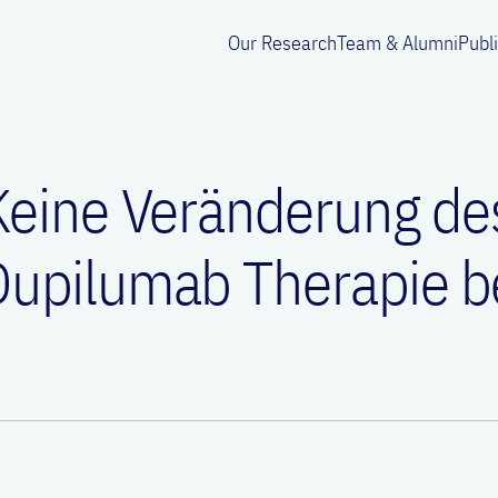
Our Research
Team & Alumni
Publ
Keine Veränderung de
Dupilumab Therapie b