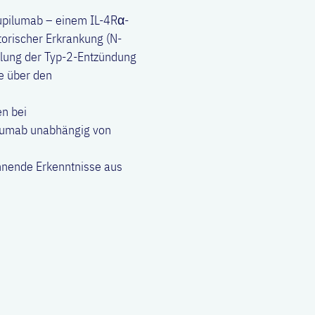
Dupilumab – einem IL-4Rα-
torischer Erkrankung (N-
dlung der Typ-2-Entzündung
e über den
en bei
ilumab unabhängig von
annende Erkenntnisse aus