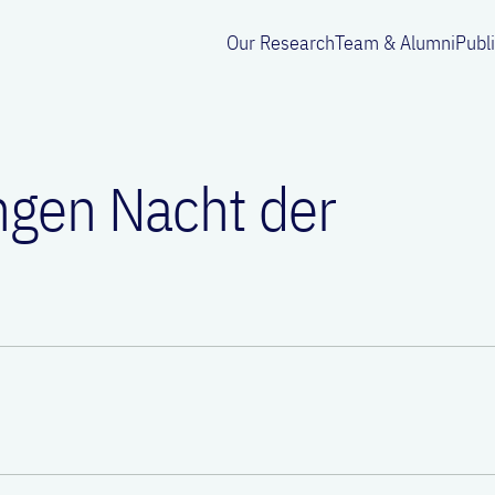
Our Research
Team & Alumni
Publ
angen Nacht der